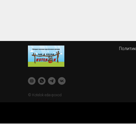
Политик
© Kotelok edavpoxod