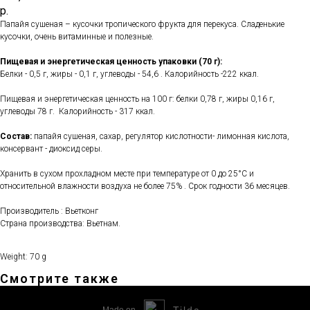
р.
Папайя сушеная – кусочки тропического фрукта для перекуса. Сладенькие
кусочки, очень витаминные и полезные.
Пищевая и энергетическая ценность упаковки (70 г):
Белки - 0,5 г, жиры - 0,1 г, углеводы - 54,6 . Калорийность -222 ккал.
Пищевая и энергетическая ценность на 100 г: белки 0,78 г, жиры 0,16 г,
углеводы 78 г. Калорийность - 317 ккал.
Состав:
папайя сушеная, сахар, регулятор кислотности- лимонная кислота,
консервант - диоксид серы.
Хранить в сухом прохладном месте при температуре от 0 до 25°С и
относительной влажности воздуха не более 75% . Срок годности 36 месяцев.
Производитель : Вьетконг
Страна производства: Вьетнам.
Weight: 70 g
Смотрите также
Tilda
Made on